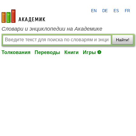
EN
DE
ES
FR
academic.ru
Словари и энциклопедии на Академике
Найти!
Толкования
Переводы
Книги
Игры ⚽